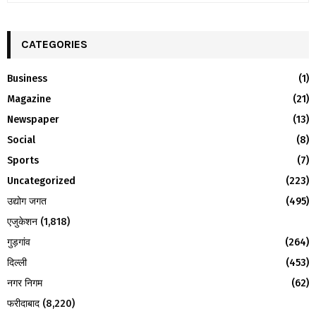
a
S
r
c
CATEGORIES
E
h
f
A
Business
(1)
o
Magazine
(21)
r
R
:
Newspaper
(13)
C
Social
(8)
H
Sports
(7)
Uncategorized
(223)
उद्योग जगत
(495)
एजुकेशन
(1,818)
गुड़गांव
(264)
दिल्ली
(453)
नगर निगम
(62)
फरीदाबाद
(8,220)