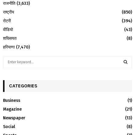
राजनीति
(3,633)
राष्ट्रीय
(850)
रोटरी
(394)
वीडियो
(43)
शख्सियत
(8)
हरियाणा
(7,470)
S
e
a
S
r
c
CATEGORIES
E
h
f
A
Business
(1)
o
Magazine
(21)
r
R
:
Newspaper
(13)
C
Social
(8)
H