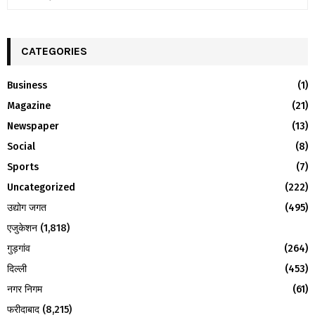
e
a
S
r
c
CATEGORIES
E
h
f
A
Business
(1)
o
Magazine
(21)
r
R
:
Newspaper
(13)
C
Social
(8)
H
Sports
(7)
Uncategorized
(222)
उद्योग जगत
(495)
एजुकेशन
(1,818)
गुड़गांव
(264)
दिल्ली
(453)
नगर निगम
(61)
फरीदाबाद
(8,215)