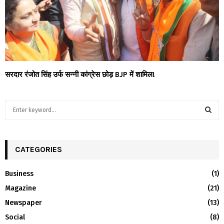
सरदार रंजोत सिंह उर्फ सन्नी कांग्रेस छोड़ BJP में शामिल!
S
e
a
S
r
c
CATEGORIES
E
h
f
A
Business
(1)
o
Magazine
(21)
r
R
:
Newspaper
(13)
C
Social
(8)