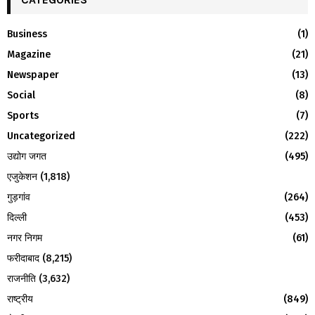
E
h
f
A
Business
(1)
o
Magazine
(21)
r
R
:
Newspaper
(13)
C
Social
(8)
H
Sports
(7)
Uncategorized
(222)
उद्योग जगत
(495)
एजुकेशन
(1,818)
गुड़गांव
(264)
दिल्ली
(453)
नगर निगम
(61)
फरीदाबाद
(8,215)
राजनीति
(3,632)
राष्ट्रीय
(849)