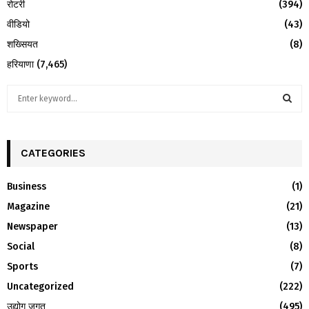
रोटरी
(394)
वीडियो
(43)
शख्सियत
(8)
हरियाणा
(7,465)
S
e
a
S
r
c
CATEGORIES
E
h
f
A
Business
(1)
o
Magazine
(21)
r
R
:
Newspaper
(13)
C
Social
(8)
H
Sports
(7)
Uncategorized
(222)
उद्योग जगत
(495)