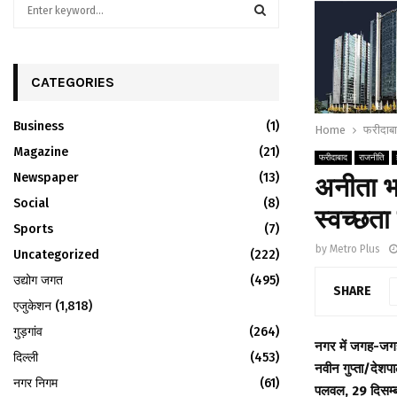
S
e
a
S
r
c
CATEGORIES
E
h
f
A
Business
(1)
Home
फरीदाब
o
r
Magazine
R
(21)
फरीदाबाद
राजनीति
:
Newspaper
(13)
अनीता भा
C
Social
(8)
स्वच्छता 
H
Sports
(7)
by
Metro Plus
Uncategorized
(222)
उद्योग जगत
(495)
SHARE
एजुकेशन
(1,818)
गुड़गांव
(264)
नगर में जगह-जग
दिल्ली
(453)
नवीन गुप्ता/देशप
नगर निगम
(61)
पलवल, 29 दिसम्