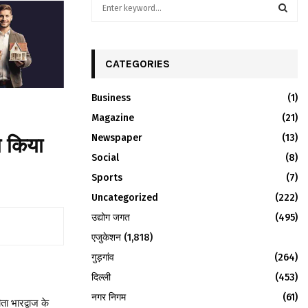
S
e
a
S
r
c
CATEGORIES
E
h
f
A
Business
(1)
o
r
Magazine
R
(21)
:
Newspaper
(13)
ो किया
C
Social
(8)
H
Sports
(7)
Uncategorized
(222)
उद्योग जगत
(495)
एजुकेशन
(1,818)
गुड़गांव
(264)
दिल्ली
(453)
नगर निगम
(61)
ा भारद्वाज के