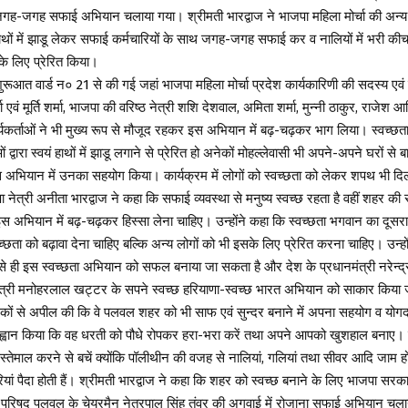
में जगह-जगह सफाई अभियान चलाया गया। श्रीमती भारद्वाज ने भाजपा महिला मोर्चा की अन्य 
ाथों में झाडू लेकर सफाई कर्मचारियों के साथ जगह-जगह सफाई कर व नालियों में भरी की
 के लिए प्रेरित किया।
ूआत वार्ड न० 21 से की गई जहां भाजपा महिला मोर्चा प्रदेश कार्यकारिणी की सदस्य एवं
ा एवं मूर्ति शर्मा, भाजपा की वरिष्ठ नेत्री शशि देशवाल, अमिता शर्मा, मुन्नी ठाकुर, राजेश 
्यकर्ताओं ने भी मुख्य रूप से मौजूद रहकर इस अभियान में बढ़-चढ़कर भाग लिया। स्वच्छता
द्वारा स्वयं हाथों में झाडू लगाने से प्रेरित हो अनेकों मोहल्लेवासी भी अपने-अपने घरों 
इस अभियान में उनका सहयोग किया। कार्यक्रम में लोगों को स्वच्छता को लेकर शपथ भी द
नेत्री अनीता भारद्वाज ने कहा कि सफाई व्यवस्था से मनुष्य स्वच्छ रहता है वहीं शहर की सु
 अभियान में बढ़-चढ़कर हिस्सा लेना चाहिए। उन्होंने कहा कि स्वच्छता भगवान का दूसरा र
च्छता को बढ़ावा देना चाहिए बल्कि अन्य लोगों को भी इसके लिए प्रेरित करना चाहिए। उन्
 ही इस स्वच्छता अभियान को सफल बनाया जा सकता है और देश के प्रधानमंत्री नरेन्द्
मंत्री मनोहरलाल खट्टर के सपने स्वच्छ हरियाणा-स्वच्छ भारत अभियान को साकार किया
गरिकों से अपील की कि वे पलवल शहर को भी साफ एवं सुन्दर बनाने में अपना सहयोग व योगदा
े आह्वान किया कि वह धरती को पौधे रोपकर हरा-भरा करें तथा अपने आपको खुशहाल बनाए
स्तेमाल करने से बचें क्योंकि पॉलीथीन की वजह से नालियां, गलियां तथा सीवर आदि जाम हो
ां पैदा होती हैं। श्रीमती भारद्वाज ने कहा कि शहर को स्वच्छ बनाने के लिए भाजपा सरका
रिषद पलवल के चेयरमैन नेत्रपाल सिंह तंवर की अगुवाई में रोजाना सफाई अभियान चलाय