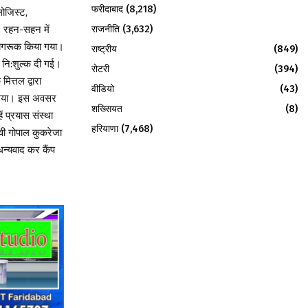
फरीदाबाद
(8,218)
लोजिस्ट,
राजनीति
(3,632)
ई, रहन-सहन में
 जागरूक किया गया।
राष्ट्रीय
(849)
ी नि:शुल्क दी गई।
रोटरी
(394)
त्तल द्वारा
वीडियो
(43)
या गया। इस अवसर
शख्सियत
(8)
 प्रयास संस्था
हरियाणा
(7,468)
ेवी गोपाल कुकरेजा
धन्यवाद कर कैंप