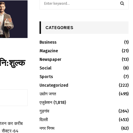
S
e
a
S
r
c
CATEGORIES
E
h
f
A
Business
(1)
o
r
Magazine
R
(21)
:
Newspaper
(13)
ि:शुल्क
C
Social
(8)
H
Sports
(7)
Uncategorized
(222)
उद्योग जगत
(495)
एजुकेशन
(1,818)
गुड़गांव
(264)
दिल्ली
(453)
आयोजन कर करीब
नगर निगम
(62)
ई। सैक्टर-64