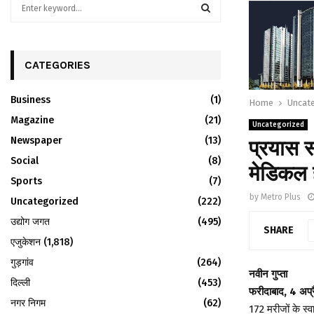
S
e
a
S
r
c
CATEGORIES
E
h
f
A
Business
(1)
Home
Uncat
o
r
Magazine
R
(21)
Uncategorized
:
Newspaper
(13)
प्रयास 
C
Social
(8)
मेडिकल ह
H
Sports
(7)
by
Metro Plus
Uncategorized
(222)
उद्योग जगत
(495)
SHARE
एजुकेशन
(1,818)
गुड़गांव
(264)
नवीन गुप्ता
दिल्ली
(453)
फरीदाबाद, 4 अप्
नगर निगम
(62)
172 मरीजों के स्व