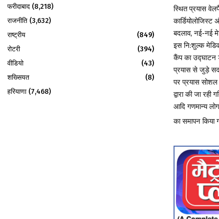
फरीदाबाद
(8,218)
स्थित प्रयास वेल
राजनीति
(3,632)
कार्डियोलोजिस्ट औ
बदलाव, नई-नई मेड
राष्ट्रीय
(849)
इस नि:शुल्क मेडिक
रोटरी
(394)
कैंप का उद्घाटन 
वीडियो
(43)
प्रयास से जुड़े 
शख्सियत
(8)
पर प्रयास सोशल व
हरियाणा
(7,468)
द्वारा की जा रही
आदि गणमान्य लोग व
का समापन किया 