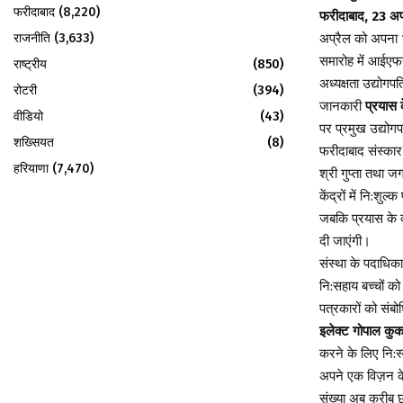
फरीदाबाद
(8,220)
फरीदाबाद, 23 अप
राजनीति
(3,633)
अप्रैल को अपना 1
समारोह में आईएफ
राष्ट्रीय
(850)
अध्यक्षता उद्योग
रोटरी
(394)
जानकारी
प्रयास 
वीडियो
(43)
पर प्रमुख उद्योग
शख्सियत
(8)
फरीदाबाद संस्कार
हरियाणा
(7,470)
श्री गुप्ता तथा 
केंद्रों में नि:शु
जबकि प्रयास के व्
दी जाएंगी।
संस्था के पदाधिकार
नि:सहाय बच्चों को
पत्रकारों को संब
इलेक्ट गोपाल कुक
करने के लिए नि:स्
अपने एक विज़न के 
संख्या अब करीब छ: