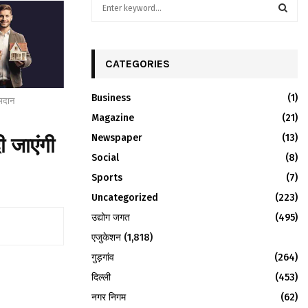
S
e
a
S
r
c
CATEGORIES
E
h
f
A
Business
(1)
 मदान
o
r
Magazine
R
(21)
:
Newspaper
(13)
ी जाएंगी
C
Social
(8)
H
Sports
(7)
Uncategorized
(223)
उद्योग जगत
(495)
एजुकेशन
(1,818)
गुड़गांव
(264)
दिल्ली
(453)
नगर निगम
(62)