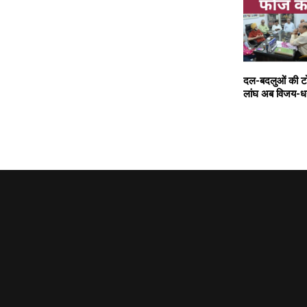
दल-बदलुओं की टो
लांघ अब विजय-धने