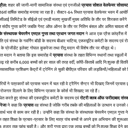
्रैल:
शहर की जानी-मानी सामाजिक संस्था एवं एनजीओ
प्रयास सोशल वेलफेयर सोसायट
6वां वार्षिक समारोह मनाया जा रहा है। सैक्टर-64 स्थित प्रयास वेलफेयर भवन में आयोज
सीआई लिमिटेड के सीईओ एवं एमडी मलाए मुखर्जी मुख्य अतिथि के तौर पर शिरकत करेंगे
पति संदीप गुप्ता करेंगे जबकि गेस्ट ऑफ ऑनर के तौर पर नितिन बंसल और अमित चावला मौ
के संस्थापक चेयरमैन एमएल गुप्ता तथा प्रधान जगत मदान
ने आज एक प्रैस कांफ्रैंस म
पति एवं संस्था के गवर्निंग बॉडी के सदस्य बीआर भाटिया, एक्जयूटिव कमेटी के सदस्य एवं
 के प्रेजीडेंट इलेक्ट गोपाल कुकरेजा तथा रीतू मदान भी विशेष तौर पर मौजूद थे।
जगत मदान ने बताया कि इस समारोह में
प्रयास
संस्था के तहत विभिन्न स्थानों तथा स्कूलों में
ल्क पढ़ रहे करीब 6,000 बच्चों को हर साल की तरह वर्दी, कॉपी-किताबें आदि नि:शुल्क ही वित
यवसायिक प्रशिक्षण केंद्रों में ट्रेनिंग ले चुकी बीपीएल परिवार की लड़कियों/महिलाओं को
ियों ने पत्रकारों को प्रयास भवन में चल रही वे ट्रैनिंग सैन्टर भी दिखाए जिनमें प्रयास द्
 रोजगार दिलाने के लिए विभिन्न प्रकार के कोर्स भी सिखाए जा रहे हैं।
ोधित करते हुए संस्था की एक्जयूटिव कमेटी के सदस्य एवं
रोटरी क्लब ऑफ फरीदाबाद संस्कार
रेजा
ने कहा कि
प्रयास
वह संस्था है जोकि गरीब तबके की महिलाओं के उत्थान व उनको अप
वार्थ भाव से काम कर रही है। उन्होंने कहा कि संस्था के संस्थापक चेयरमैन एमएल गुप्ता न
तहत शिक्षा के प्रचार-प्रसार के लिए मात्र पांच बच्चों से अपने इस अभियान की शुरू
 हजार तक पहुंच चुकी है। और श्री गुप्ता द्वारा एक लाख बच्चों को नि:शुल्क शिक्षा देने