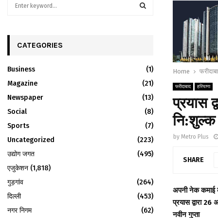
S
e
a
S
r
c
CATEGORIES
E
h
f
A
Business
(1)
Home
फरीदाब
o
r
Magazine
R
(21)
फरीदाबाद
हरियाणा
:
Newspaper
(13)
प्रयास द
C
Social
(8)
नि:शुल्क
H
Sports
(7)
by
Metro Plus
Uncategorized
(223)
उद्योग जगत
(495)
SHARE
एजुकेशन
(1,818)
गुड़गांव
(264)
अपनी नेक कमाई क
दिल्ली
(453)
प्रयास द्वारा 26 
नगर निगम
(62)
नवीन गुप्ता