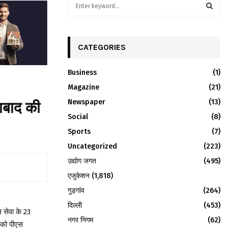
S
e
a
S
r
c
CATEGORIES
E
h
f
A
Business
(1)
o
r
Magazine
R
(21)
:
Newspaper
(13)
ाबाद की
C
Social
(8)
H
Sports
(7)
Uncategorized
(223)
उद्योग जगत
(495)
एजुकेशन
(1,818)
गुड़गांव
(264)
दिल्ली
(453)
 सेवा के 23
नगर निगम
(62)
न को पीएस