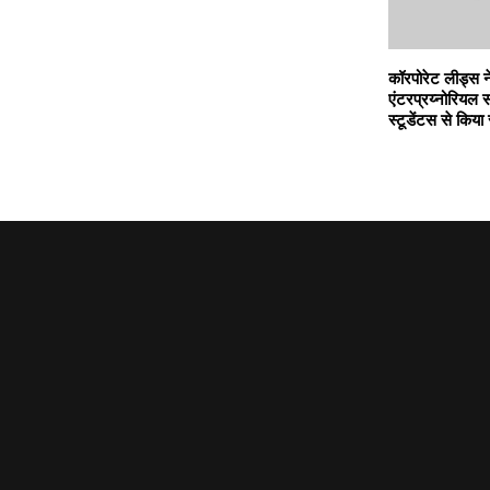
कॉरपोरेट लीड्स न
एंटरप्रय्नोरियल
स्टूडेंटस से किया 