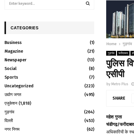
S
e
a
S
r
c
CATEGORIES
E
h
f
A
Business
(1)
Home
गुड़गांव
o
r
Magazine
R
(21)
गुड़गांव
फरीदाबाद
ह
:
Newspaper
(13)
पुलिस व
C
Social
(8)
एसीपी
H
Sports
(7)
by
Metro Plus
Uncategorized
(223)
उद्योग जगत
(495)
SHARE
एजुकेशन
(1,818)
गुड़गांव
(264)
महेश गुप्ता
दिल्ली
(453)
चंडीगढ़/फरीदाबा
नगर निगम
(62)
अधिकारियों के स्