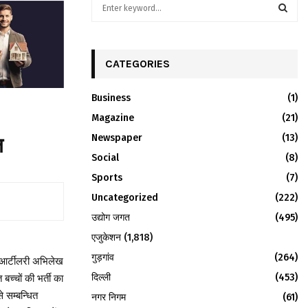
S
e
a
S
r
c
CATEGORIES
E
h
f
A
Business
(1)
o
r
Magazine
R
(21)
:
Newspaper
(13)
ल
C
Social
(8)
H
Sports
(7)
Uncategorized
(222)
उद्योग जगत
(495)
एजुकेशन
(1,818)
गुड़गांव
(264)
ि आर्टीलरी अभिलेख
दिल्ली
(453)
 बच्चों की भर्ती का
 सम्बन्धित
नगर निगम
(61)