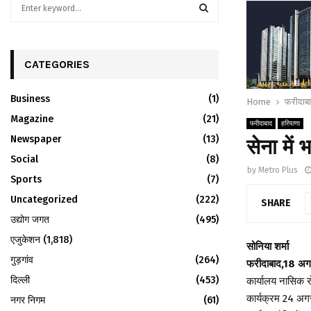
S
e
a
S
r
c
CATEGORIES
E
h
f
A
Business
(1)
Home
फरीदाब
o
r
Magazine
R
(21)
फरीदाबाद
हरियाणा
:
Newspaper
(13)
सेना में
C
Social
(8)
by
Metro Plus
H
Sports
(7)
Uncategorized
(222)
SHARE
उद्योग जगत
(495)
एजुकेशन
(1,818)
सोनिया शर्मा
गुड़गांव
(264)
फरीदाबाद,18 अग
दिल्ली
(453)
कार्यालय नासिक रोड़
कार्यक्रम 24 अगस
नगर निगम
(61)