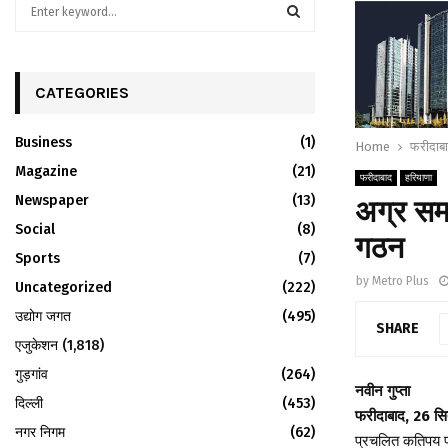
S
e
a
S
r
c
CATEGORIES
E
h
f
A
Business
(1)
Home
फरीदाब
o
r
Magazine
R
(21)
फरीदाबाद
हरियाणा
:
Newspaper
(13)
अग्र समा
C
Social
(8)
गठन
H
Sports
(7)
by
Metro Plus
Uncategorized
(222)
उद्योग जगत
(495)
SHARE
एजुकेशन
(1,818)
गुड़गांव
(264)
नवीन गुप्ता
दिल्ली
(453)
फरीदाबाद, 26 सित
नगर निगम
(62)
प्रचलित कतिपय परं