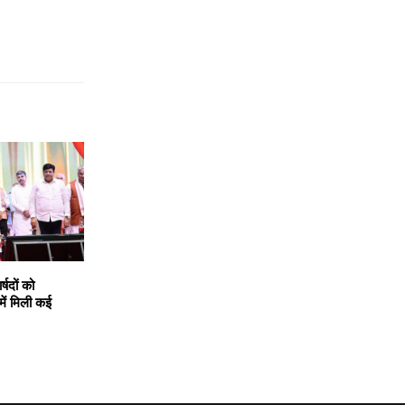
्षदों को
ें मिली कई