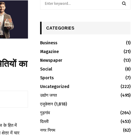
S
e
a
S
r
c
CATEGORIES
E
h
f
A
Business
(1)
o
r
Magazine
R
(21)
:
Newspaper
(13)
ितियों का
C
Social
(8)
H
Sports
(7)
Uncategorized
(222)
उद्योग जगत
(495)
एजुकेशन
(1,818)
गुड़गांव
(264)
दिल्ली
(453)
 के हित में
नगर निगम
(62)
षेत्र में चार