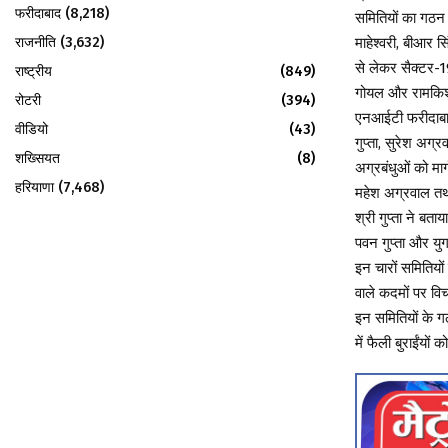
फरीदाबाद
(8,218)
समितियों का गठन क
राजनीति
(3,632)
माहेश्वरी, बीआर स
से लेकर सैक्टर-19
राष्ट्रीय
(849)
गोयल और रामकिशो
रोटरी
(394)
एनआईटी फरीदाबाद 
वीडियो
(43)
गुप्ता, सुरेश अग
शख्सियत
(8)
अग्रबंधुओं को मार
हरियाणा
(7,468)
महेश अग्रवाल तथा
श्री गुप्ता ने ब
पवन गुप्ता और यु
इन चारों समितियों
वाले कदमों पर विच
इन समितियों के ग
में फैली बुराईंयों