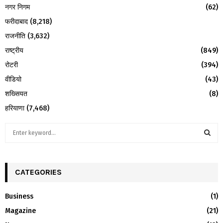
नगर निगम
(62)
फरीदाबाद
(8,218)
राजनीति
(3,632)
राष्ट्रीय
(849)
रोटरी
(394)
वीडियो
(43)
शख्सियत
(8)
हरियाणा
(7,468)
S
e
a
S
r
c
CATEGORIES
E
h
f
A
Business
(1)
o
Magazine
(21)
r
R
: