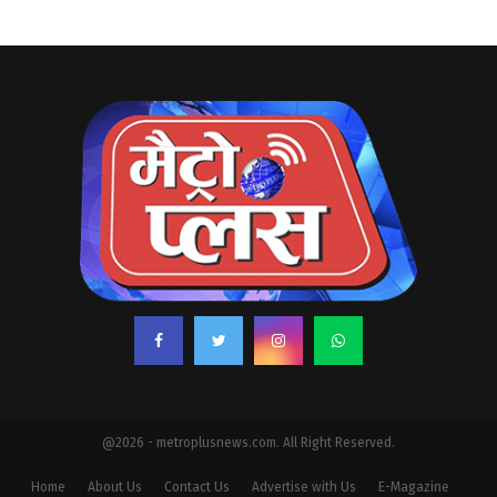
@2026 - metroplusnews.com. All Right Reserved.
Home
About Us
Contact Us
Advertise with Us
E-Magazine