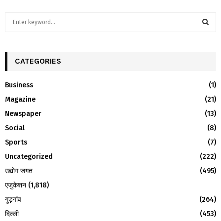
S
e
a
S
r
c
CATEGORIES
E
h
f
A
Business
(1)
o
Magazine
(21)
r
R
:
Newspaper
(13)
C
Social
(8)
H
Sports
(7)
Uncategorized
(222)
उद्योग जगत
(495)
एजुकेशन
(1,818)
गुड़गांव
(264)
दिल्ली
(453)