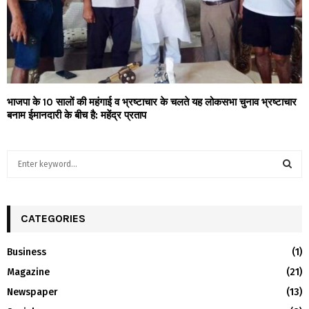
भाजपा के 10 सालों की महंगाई व भ्रष्टाचार के चलते यह लोकसभा चुनाव भ्रष्टाचार
बनाम ईमानदारी के बीच है: महेंद्र प्रताप
S
e
a
S
r
c
CATEGORIES
E
h
f
A
Business
(1)
o
Magazine
(21)
r
R
:
Newspaper
(13)
C