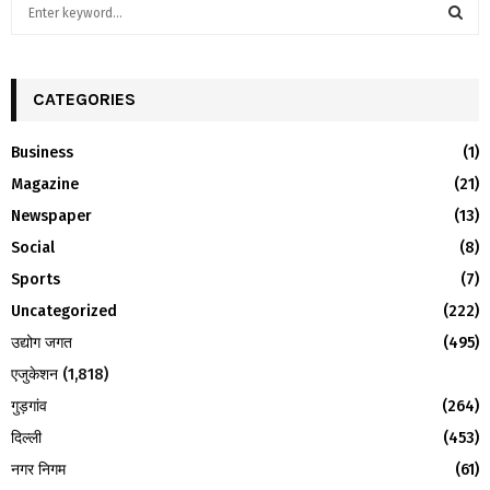
S
e
a
S
r
c
CATEGORIES
E
h
f
A
Business
(1)
o
Magazine
(21)
r
R
:
Newspaper
(13)
C
Social
(8)
H
Sports
(7)
Uncategorized
(222)
उद्योग जगत
(495)
एजुकेशन
(1,818)
गुड़गांव
(264)
दिल्ली
(453)
नगर निगम
(61)