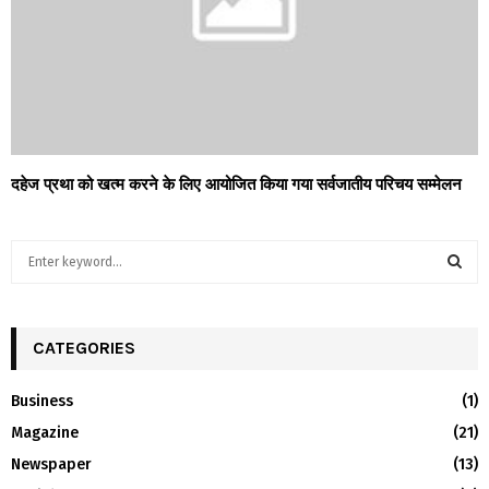
दहेज प्रथा को खत्म करने के लिए आयोजित किया गया सर्वजातीय परिचय सम्मेलन
S
e
a
S
r
c
CATEGORIES
E
h
f
A
Business
(1)
o
Magazine
(21)
r
R
:
Newspaper
(13)
C