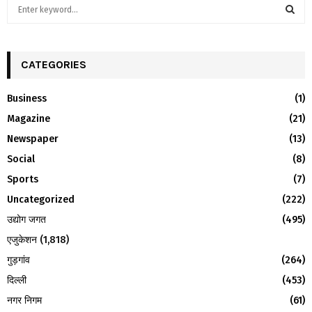
S
e
a
S
r
c
CATEGORIES
E
h
f
A
Business
(1)
o
Magazine
(21)
r
R
:
Newspaper
(13)
C
Social
(8)
H
Sports
(7)
Uncategorized
(222)
उद्योग जगत
(495)
एजुकेशन
(1,818)
गुड़गांव
(264)
दिल्ली
(453)
नगर निगम
(61)