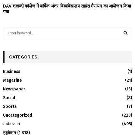
DAV शताब्दी कॉलेज मेें वार्षिक अंतर-विश्वविद्यालय साइंस मैराथन का आयोजन किया
गया
S
e
a
S
r
c
CATEGORIES
E
h
f
A
Business
(1)
o
Magazine
(21)
r
R
:
Newspaper
(13)
C
Social
(8)
H
Sports
(7)
Uncategorized
(223)
उद्योग जगत
(495)
एजुकेशन
(1,818)