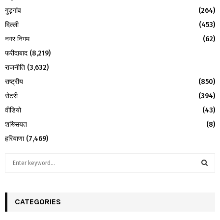
गुड़गांव
(264)
दिल्ली
(453)
नगर निगम
(62)
फरीदाबाद
(8,219)
राजनीति
(3,632)
राष्ट्रीय
(850)
रोटरी
(394)
वीडियो
(43)
शख्सियत
(8)
हरियाणा
(7,469)
S
e
a
S
r
c
CATEGORIES
E
h