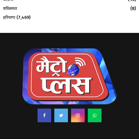
शख्सियत
(8)
हरियाणा
(7,469)