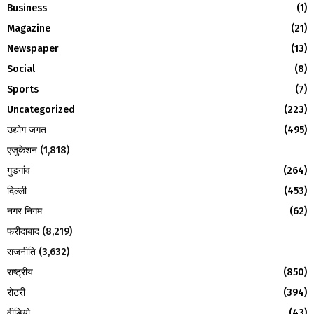
f
A
Business
(1)
o
Magazine
(21)
r
R
:
Newspaper
(13)
C
Social
(8)
H
Sports
(7)
Uncategorized
(223)
उद्योग जगत
(495)
एजुकेशन
(1,818)
गुड़गांव
(264)
दिल्ली
(453)
नगर निगम
(62)
फरीदाबाद
(8,219)
राजनीति
(3,632)
राष्ट्रीय
(850)
रोटरी
(394)
वीडियो
(43)