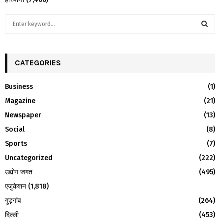
S
e
a
S
r
c
CATEGORIES
E
h
f
A
Business
(1)
o
Magazine
(21)
r
R
:
Newspaper
(13)
C
Social
(8)
H
Sports
(7)
Uncategorized
(222)
उद्योग जगत
(495)
एजुकेशन
(1,818)
गुड़गांव
(264)
दिल्ली
(453)