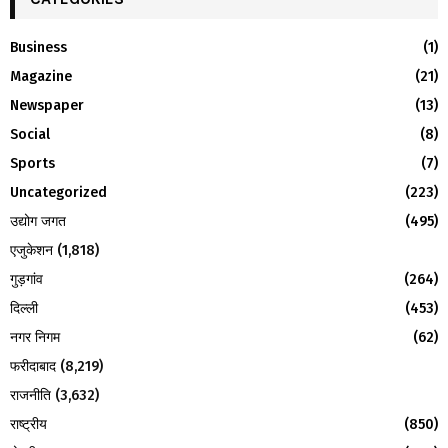
h
f
A
Business
(1)
o
Magazine
(21)
r
R
:
Newspaper
(13)
C
Social
(8)
H
Sports
(7)
Uncategorized
(223)
उद्योग जगत
(495)
एजुकेशन
(1,818)
गुड़गांव
(264)
दिल्ली
(453)
नगर निगम
(62)
फरीदाबाद
(8,219)
राजनीति
(3,632)
राष्ट्रीय
(850)