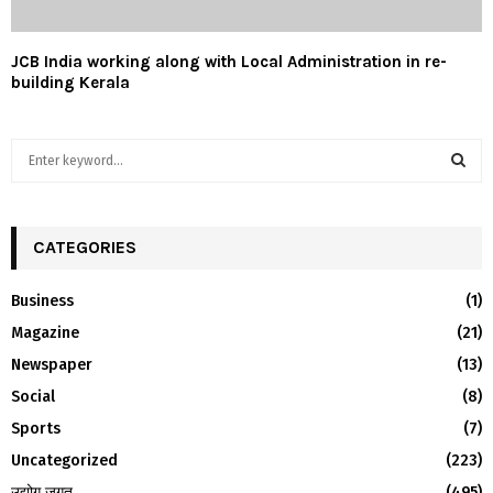
JCB India working along with Local Administration in re-
building Kerala
S
e
a
S
r
c
CATEGORIES
E
h
f
A
Business
(1)
o
Magazine
(21)
r
R
:
Newspaper
(13)
C
Social
(8)
H
Sports
(7)
Uncategorized
(223)
उद्योग जगत
(495)