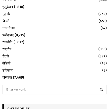
एजुकेशन
(1,818)
गुड़गांव
(264)
दिल्ली
(453)
नगर निगम
(62)
फरीदाबाद
(8,219)
राजनीति
(3,632)
राष्ट्रीय
(850)
रोटरी
(394)
वीडियो
(43)
शख्सियत
(8)
हरियाणा
(7,469)
S
e
a
S
r
c
CATEGORIES
E