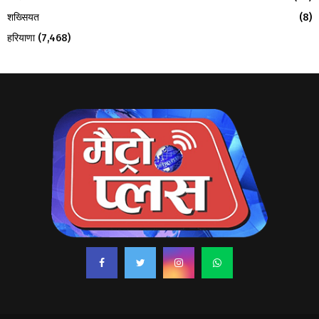
शख्सियत
(8)
हरियाणा
(7,468)