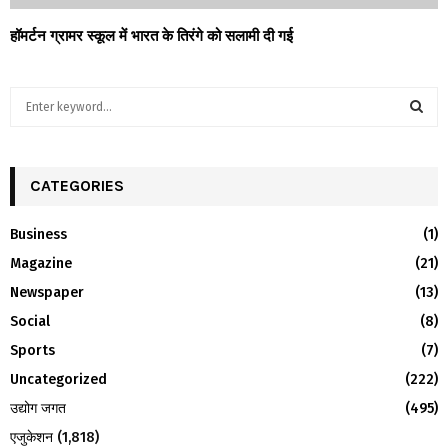
हॉमर्टन ग्रामर स्कूल में भारत के तिरंगे को सलामी दी गई
S
e
a
S
r
c
CATEGORIES
E
h
f
A
Business
(1)
o
Magazine
(21)
r
R
:
Newspaper
(13)
C
Social
(8)
H
Sports
(7)
Uncategorized
(222)
उद्योग जगत
(495)
एजुकेशन
(1,818)