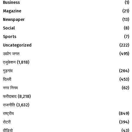
A
Business
(1)
o
Magazine
(21)
r
R
:
Newspaper
(13)
C
Social
(8)
H
Sports
(7)
Uncategorized
(222)
उद्योग जगत
(495)
एजुकेशन
(1,818)
गुड़गांव
(264)
दिल्ली
(453)
नगर निगम
(62)
फरीदाबाद
(8,218)
राजनीति
(3,632)
राष्ट्रीय
(849)
रोटरी
(394)
वीडियो
(43)