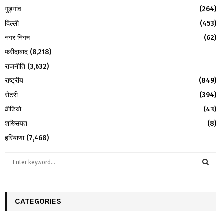
गुड़गांव
(264)
दिल्ली
(453)
नगर निगम
(62)
फरीदाबाद
(8,218)
राजनीति
(3,632)
राष्ट्रीय
(849)
रोटरी
(394)
वीडियो
(43)
शख्सियत
(8)
हरियाणा
(7,468)
S
e
a
S
r
c
CATEGORIES
E
h
f