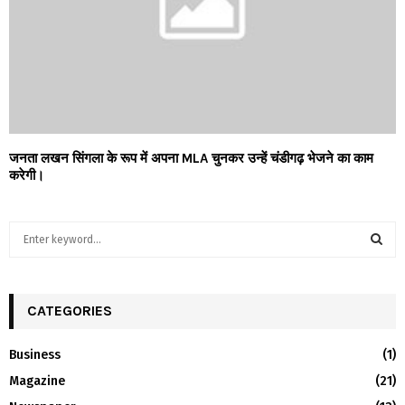
जनता लखन सिंगला के रूप में अपना MLA चुनकर उन्हें चंडीगढ़ भेजने का काम
करेगी।
S
e
a
S
r
c
CATEGORIES
E
h
f
A
Business
(1)
o
Magazine
(21)
r
R
: