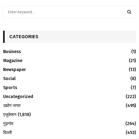
S
e
a
S
r
c
CATEGORIES
E
h
f
A
Business
(1)
o
Magazine
(21)
r
R
:
Newspaper
(13)
C
Social
(8)
H
Sports
(7)
Uncategorized
(222)
उद्योग जगत
(495)
एजुकेशन
(1,818)
गुड़गांव
(264)
दिल्ली
(453)