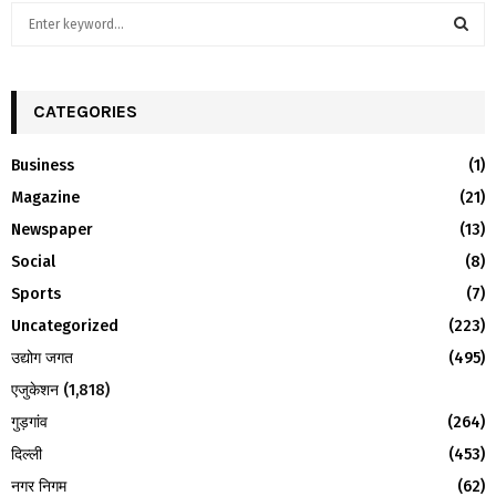
S
e
a
S
r
c
CATEGORIES
E
h
f
A
Business
(1)
o
Magazine
(21)
r
R
:
Newspaper
(13)
C
Social
(8)
H
Sports
(7)
Uncategorized
(223)
उद्योग जगत
(495)
एजुकेशन
(1,818)
गुड़गांव
(264)
दिल्ली
(453)
नगर निगम
(62)