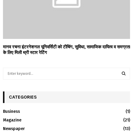
मानव रचना इंटरनेशनल यूनिवर्सिटी को टीचिंग, सुविधा, सामाजिक दायित्व व समग्रता
के लिए मिली थ्री स्टार रेटिंग
S
e
a
S
r
c
CATEGORIES
E
h
f
A
Business
(1)
o
Magazine
(21)
r
R
:
Newspaper
(13)
C