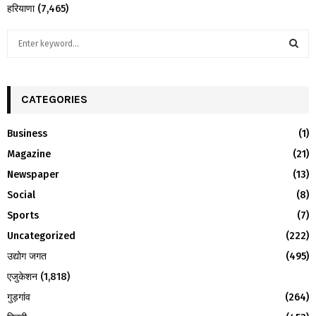
हरियाणा
(7,465)
S
e
a
S
r
c
CATEGORIES
E
h
f
A
Business
(1)
o
Magazine
(21)
r
R
:
Newspaper
(13)
C
Social
(8)
H
Sports
(7)
Uncategorized
(222)
उद्योग जगत
(495)
एजुकेशन
(1,818)
गुड़गांव
(264)