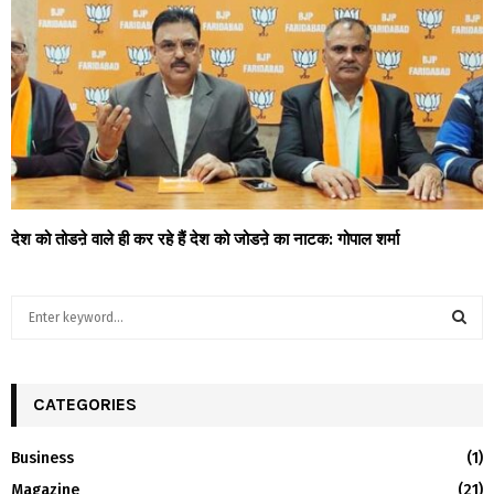
देश को तोडऩे वाले ही कर रहे हैं देश को जोडऩे का नाटक: गोपाल शर्मा
S
e
a
S
r
c
CATEGORIES
E
h
f
A
Business
(1)
o
Magazine
(21)
r
R