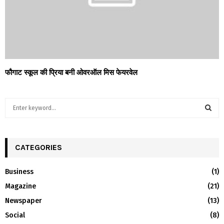
फौगाट स्कूल की प्रिया बनी ओवरऑल मिस फेयरवेल
S
e
a
S
r
c
CATEGORIES
E
h
f
A
Business
(1)
o
Magazine
(21)
r
R
:
Newspaper
(13)
C