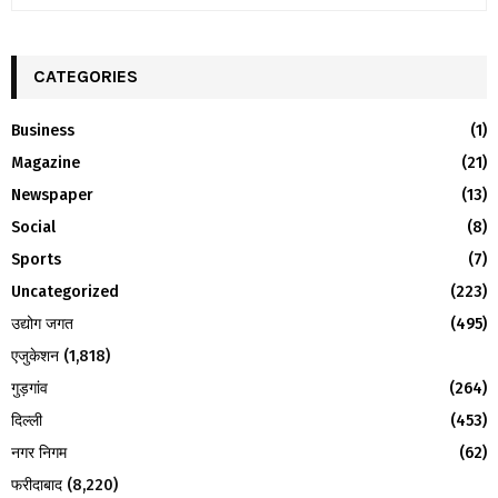
S
e
a
S
r
c
CATEGORIES
E
h
f
A
Business
(1)
o
Magazine
(21)
r
R
:
Newspaper
(13)
C
Social
(8)
H
Sports
(7)
Uncategorized
(223)
उद्योग जगत
(495)
एजुकेशन
(1,818)
गुड़गांव
(264)
दिल्ली
(453)
नगर निगम
(62)