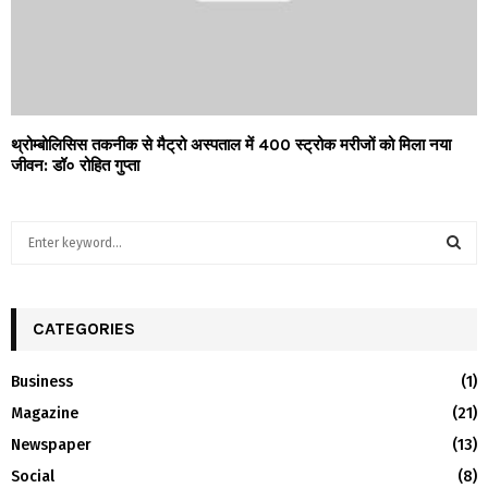
थ्रोम्बोलिसिस तकनीक से मैट्रो अस्पताल में 400 स्ट्रोक मरीजों को मिला नया
जीवन: डॉ० रोहित गुप्ता
S
e
a
S
r
c
CATEGORIES
E
h
f
A
Business
(1)
o
Magazine
(21)
r
R
:
Newspaper
(13)
C
Social
(8)