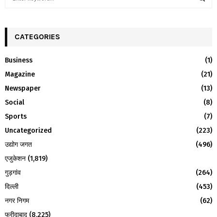
e
a
S
r
c
CATEGORIES
E
h
f
A
Business
(1)
o
Magazine
(21)
r
R
:
Newspaper
(13)
C
Social
(8)
H
Sports
(7)
Uncategorized
(223)
उद्योग जगत
(496)
एजुकेशन
(1,819)
गुड़गांव
(264)
दिल्ली
(453)
नगर निगम
(62)
फरीदाबाद
(8,225)