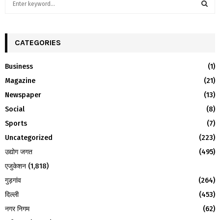
e
a
S
r
c
CATEGORIES
E
h
f
A
Business
(1)
o
Magazine
(21)
r
R
:
Newspaper
(13)
C
Social
(8)
H
Sports
(7)
Uncategorized
(223)
उद्योग जगत
(495)
एजुकेशन
(1,818)
गुड़गांव
(264)
दिल्ली
(453)
नगर निगम
(62)