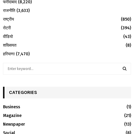
फरीदाबाद
(8,220)
राजनीति
(3,633)
राष्ट्रीय
(850)
रोटरी
(394)
वीडियो
(43)
शख्सियत
(8)
हरियाणा
(7,470)
S
e
a
S
r
c
CATEGORIES
E
h
f
A
Business
(1)
o
Magazine
(21)
r
R
:
Newspaper
(13)
C
Social
(8)