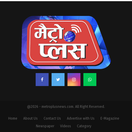
@2026 - metroplusnews.com. All Right Reserved.
Home
About Us
Contact Us
Advertise with Us
E-Magazine
Newspaper
Videos
Category