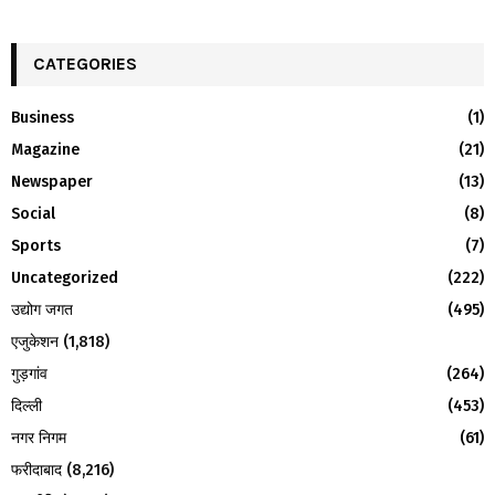
a
S
r
c
CATEGORIES
E
h
f
A
Business
(1)
o
Magazine
(21)
r
R
:
Newspaper
(13)
C
Social
(8)
H
Sports
(7)
Uncategorized
(222)
उद्योग जगत
(495)
एजुकेशन
(1,818)
गुड़गांव
(264)
दिल्ली
(453)
नगर निगम
(61)
फरीदाबाद
(8,216)