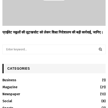
प्राईवेट स्कूलों की लूटखसोट को लेकर शिक्षा निदेशालय की बड़ी कार्रवाई, जानिए।
S
e
a
S
r
c
CATEGORIES
E
h
f
A
Business
(1)
o
Magazine
(21)
r
R
:
Newspaper
(13)
C
Social
(8)
H