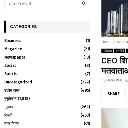
S
e
a
S
r
c
CATEGORIES
E
h
f
A
Business
(1)
Home
फरीदाब
o
r
Magazine
R
(21)
फरीदाबाद
राजनीति
:
Newspaper
(13)
CEO शिख
C
Social
(8)
मतदाताओ
H
Sports
(7)
by
Metro Plus
Uncategorized
(222)
उद्योग जगत
(495)
SHARE
एजुकेशन
(1,818)
गुड़गांव
(264)
दिल्ली
(453)
नगर निगम
(61)