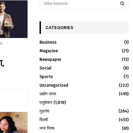
S
e
a
S
r
c
CATEGORIES
E
h
f
A
Business
(1)
ील
o
r
Magazine
R
(21)
:
Newspaper
(13)
ण,
C
Social
(8)
H
Sports
(7)
Uncategorized
(222)
उद्योग जगत
(495)
एजुकेशन
(1,818)
गुड़गांव
(264)
दिल्ली
(453)
नगर निगम
(61)