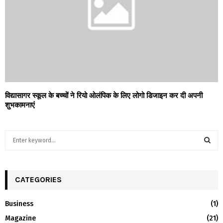
विद्यासागर स्कूल के बच्चों ने रियो ओलंपिक के लिए लोगो डिजाइन कर दी अपनी
शुभकामनाएं
S
e
a
S
r
c
CATEGORIES
E
h
f
A
Business
(1)
o
Magazine
(21)
r
R