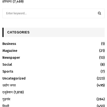
हरियाणा
(7,469)
S
e
a
S
r
c
CATEGORIES
E
h
f
A
Business
(1)
o
Magazine
(21)
r
R
:
Newspaper
(13)
C
Social
(8)
H
Sports
(7)
Uncategorized
(223)
उद्योग जगत
(495)
एजुकेशन
(1,818)
गुड़गांव
(264)
दिल्ली
(453)