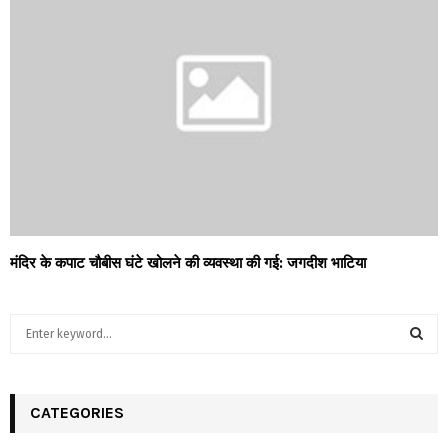
मंदिर के कपाट चौबीस घंटे खोलने की व्यवस्था की गई: जगदीश भाटिया
S
e
a
S
r
c
CATEGORIES
E
h