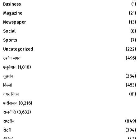
f
A
Business
(1)
o
Magazine
(21)
r
R
:
Newspaper
(13)
C
Social
(8)
H
Sports
(7)
Uncategorized
(222)
उद्योग जगत
(495)
एजुकेशन
(1,818)
गुड़गांव
(264)
दिल्ली
(453)
नगर निगम
(61)
फरीदाबाद
(8,216)
राजनीति
(3,632)
राष्ट्रीय
(849)
रोटरी
(394)