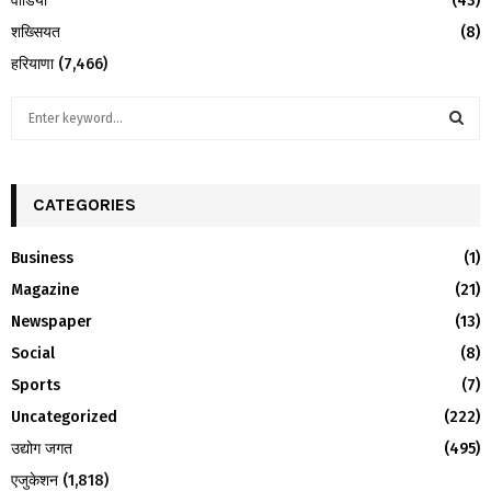
वीडियो
(43)
शख्सियत
(8)
हरियाणा
(7,466)
S
e
a
S
r
c
CATEGORIES
E
h
f
A
Business
(1)
o
Magazine
(21)
r
R
:
Newspaper
(13)
C
Social
(8)
H
Sports
(7)
Uncategorized
(222)
उद्योग जगत
(495)
एजुकेशन
(1,818)