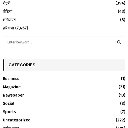
रोटरी
(394)
वीडियो
(43)
शख्सियत
(8)
हरियाणा
(7,467)
S
e
a
S
r
c
CATEGORIES
E
h
f
A
Business
(1)
o
Magazine
(21)
r
R
:
Newspaper
(13)
C
Social
(8)
H
Sports
(7)
Uncategorized
(222)