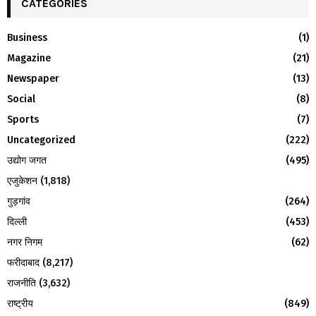
c
CATEGORIES
E
h
f
A
Business
(1)
o
Magazine
(21)
r
R
:
Newspaper
(13)
C
Social
(8)
H
Sports
(7)
Uncategorized
(222)
उद्योग जगत
(495)
एजुकेशन
(1,818)
गुड़गांव
(264)
दिल्ली
(453)
नगर निगम
(62)
फरीदाबाद
(8,217)
राजनीति
(3,632)
राष्ट्रीय
(849)