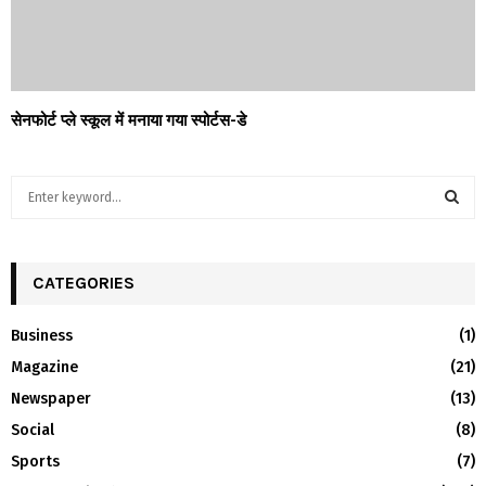
सेनफोर्ट प्ले स्कूल में मनाया गया स्पोर्टस-डे
S
e
a
S
r
c
CATEGORIES
E
h
f
A
Business
(1)
o
Magazine
(21)
r
R
:
Newspaper
(13)
C
Social
(8)
H
Sports
(7)