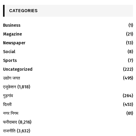
r
c
CATEGORIES
E
h
f
A
Business
(1)
o
Magazine
(21)
r
R
:
Newspaper
(13)
C
Social
(8)
H
Sports
(7)
Uncategorized
(222)
उद्योग जगत
(495)
एजुकेशन
(1,818)
गुड़गांव
(264)
दिल्ली
(453)
नगर निगम
(61)
फरीदाबाद
(8,216)
राजनीति
(3,632)