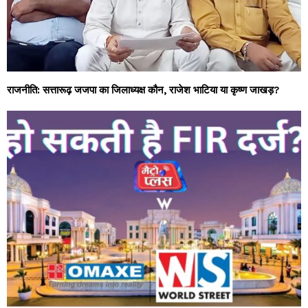
राजनीति: सत्तारूढ़ जजपा का जिलाध्यक्ष कौन, राजेश भाटिया या कृष्ण जाखड़?