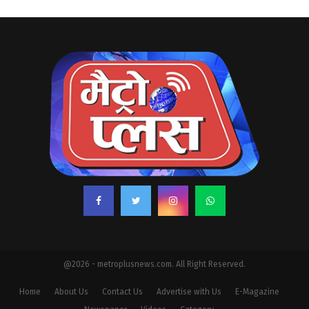
@2026 - metroplusnews.com. All Right Reserved.
Home
About Us
Contact Us
Advertise with Us
E-Magazine