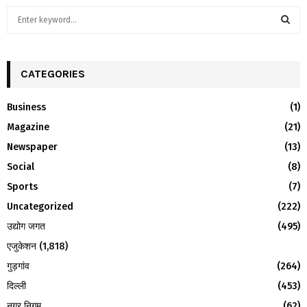
S
e
a
S
r
c
CATEGORIES
E
h
f
A
Business
(1)
o
Magazine
(21)
r
R
:
Newspaper
(13)
C
Social
(8)
H
Sports
(7)
Uncategorized
(222)
उद्योग जगत
(495)
एजुकेशन
(1,818)
गुड़गांव
(264)
दिल्ली
(453)
नगर निगम
(62)