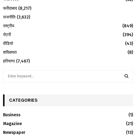
फरीदाबाद
(8,217)
राजनीति
(3,632)
राष्ट्रीय
(849)
रोटरी
(394)
वीडियो
(43)
शख्सियत
(8)
हरियाणा
(7,467)
S
e
a
S
r
c
CATEGORIES
E
h
f
A
Business
(1)
o
Magazine
(21)
r
R
:
Newspaper
(13)