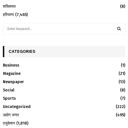
शख्सियत
(8)
हरियाणा
(7,465)
S
e
a
S
r
c
CATEGORIES
E
h
f
A
Business
(1)
o
Magazine
(21)
r
R
:
Newspaper
(13)
C
Social
(8)
H
Sports
(7)
Uncategorized
(222)
उद्योग जगत
(495)
एजुकेशन
(1,818)