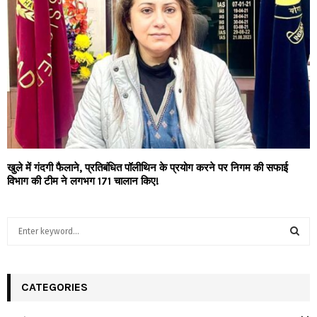
खुले में गंदगी फैलाने, प्रतिबंधित पॉलीथिन के प्रयोग करने पर निगम की सफाई
विभाग की टीम ने लगभग 171 चालान किए!
S
e
a
S
r
c
CATEGORIES
E
h
f
A