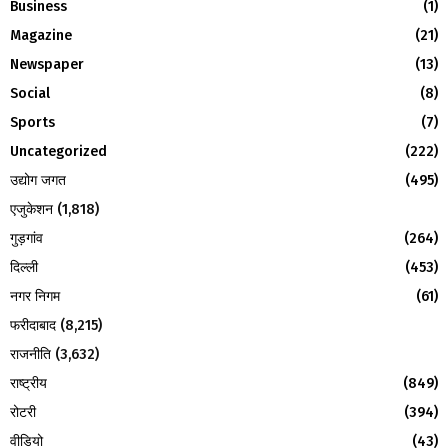
Business
(1)
o
Magazine
(21)
r
R
:
Newspaper
(13)
C
Social
(8)
H
Sports
(7)
Uncategorized
(222)
उद्योग जगत
(495)
एजुकेशन
(1,818)
गुड़गांव
(264)
दिल्ली
(453)
नगर निगम
(61)
फरीदाबाद
(8,215)
राजनीति
(3,632)
राष्ट्रीय
(849)
रोटरी
(394)
वीडियो
(43)