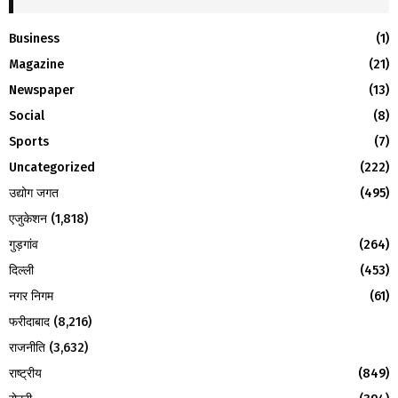
h
f
A
Business
(1)
o
Magazine
(21)
r
R
:
Newspaper
(13)
C
Social
(8)
H
Sports
(7)
Uncategorized
(222)
उद्योग जगत
(495)
एजुकेशन
(1,818)
गुड़गांव
(264)
दिल्ली
(453)
नगर निगम
(61)
फरीदाबाद
(8,216)
राजनीति
(3,632)
राष्ट्रीय
(849)