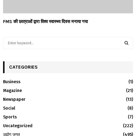
FMS की छात्राओं द्वारा विश्व स्वास्थ्य दिवस मनाया गया
S
e
a
S
r
c
CATEGORIES
E
h
f
A
Business
(1)
o
Magazine
(21)
r
R
:
Newspaper
(13)
C
Social
(8)
H
Sports
(7)
Uncategorized
(222)
उद्योग जगत
(495)