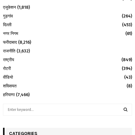
एजुकेशन
(1,818)
गुड़गांव
(264)
दिल्ली
(453)
नगर निगम
(61)
फरीदाबाद
(8,216)
राजनीति
(3,632)
राष्ट्रीय
(849)
रोटरी
(394)
वीडियो
(43)
शख्सियत
(8)
हरियाणा
(7,466)
S
e
a
S
r
c
CATEGORIES
E