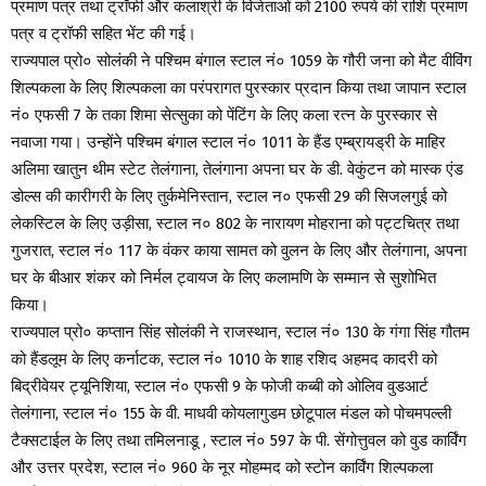
प्रमाण पत्र तथा ट्रॉफी और कलाश्री के विजेताओं को 2100 रुपये की राशि प्रमाण
पत्र व ट्रॉफी सहित भेंट की गई।
राज्यपाल प्रो० सोलंकी ने पश्चिम बंगाल स्टाल नं० 1059 के गौरी जना को मैट वीविंग
शिल्पकला के लिए शिल्पकला का परंपरागत पुरस्कार प्रदान किया तथा जापान स्टाल
नं० एफसी 7 के तका शिमा सेत्सुका को पेंटिंग के लिए कला रत्न के पुरस्कार से
नवाजा गया। उन्होंने पश्चिम बंगाल स्टाल नं० 1011 के हैंड एम्ब्रायड्री के माहिर
अलिमा खातुन थीम स्टेट तेलंगाना, तेलंगाना अपना घर के डी. वेकुंटन को मास्क एंड
डोल्स की कारीगरी के लिए तुर्कमेनिस्तान, स्टाल न० एफसी 29 की सिजलगुई को
लेकस्टिल के लिए उड़ीसा, स्टाल न० 802 के नारायण मोहराना को पट्टचित्र तथा
गुजरात, स्टाल नं० 117 के वंकर काया सामत को वुलन के लिए और तेलंगाना, अपना
घर के बीआर शंकर को निर्मल ट्वायज के लिए कलामणि के सम्मान से सुशोभित
किया।
राज्यपाल प्रो० कप्तान सिंह सोलंकी ने राजस्थान, स्टाल नं० 130 के गंगा सिंह गौतम
को हैंडलूम के लिए कर्नाटक, स्टाल नं० 1010 के शाह रशिद अहमद कादरी को
बिद्रीवेयर ट्यूनिशिया, स्टाल नं० एफसी 9 के फोजी कब्बी को ओलिव वुडआर्ट
तेलंगाना, स्टाल नं० 155 के वी. माधवी कोयलागुडम छोटूपाल मंडल को पोचमपल्ली
टैक्सटाईल के लिए तथा तमिलनाडू , स्टाल नं० 597 के पी. सेंगोत्तुवल को वुड कार्विंग
और उत्तर प्रदेश, स्टाल नं० 960 के नूर मोहम्मद को स्टोन कार्विंग शिल्पकला