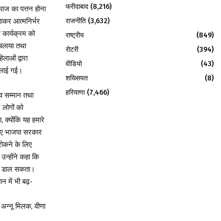
फरीदाबाद
(8,216)
माज का पत्तन होना
राजनीति
(3,632)
वाकर आत्मनिर्भर
कार्यक्रम को
राष्ट्रीय
(849)
 चलाया तथा
रोटरी
(394)
ाओं द्वारा
वीडियो
(43)
दिलाई गई।
शख्सियत
(8)
हरियाणा
(7,466)
 व सम्मान तथा
लोगों को
क्योंकि यह हमारे
लिए भाजपा सरकार
रोकने के लिए
उन्होंने कहा कि
हीं डाल सकता।
न में भी बढ़-
ा, अन्नू मिलक, वीणा