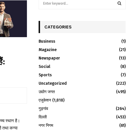
S
e
a
S
r
c
CATEGORIES
E
h
f
A
Business
(1)
o
r
Magazine
R
(21)
:
Newspaper
(13)
ं:
C
Social
(8)
H
Sports
(7)
Uncategorized
(222)
उद्योग जगत
(495)
एजुकेशन
(1,818)
गुड़गांव
(264)
दिल्ली
(453)
च्च स्थान है।
नगर निगम
(61)
है तथा कन्या