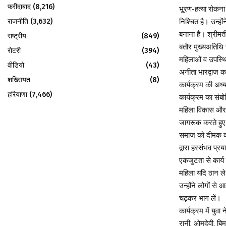
फरीदाबाद
(8,216)
भू्रण-हत्या रोकन
राजनीति
(3,632)
निश्चित है। उन्हो
बनाना है। श्रीम
राष्ट्रीय
(849)
बतौर मुख्यअतिथि 
रोटरी
(394)
महिलाओं व उपस्थि
वीडियो
(43)
अनीता भारद्वाज क
शख्सियत
(8)
कार्यक्रम की अध्य
हरियाणा
(7,466)
कार्यक्रम का संब
महिला विकास और 
जागरूक करते हुए
समाज को दीमक की
द्वारा हरसंभव प्
एकजुटता से कार्य 
महिला यदि ठान ले
उन्होंने लोगों से
चढ़कर भाग लें।
कार्यक्रम में युवा
रानी, ओमदेवी, बि