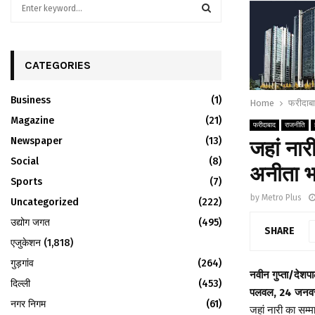
S
e
a
S
r
c
CATEGORIES
E
h
f
A
Business
(1)
Home
फरीदाब
o
r
Magazine
R
(21)
फरीदाबाद
राजनीति
:
Newspaper
(13)
जहां नार
C
Social
(8)
अनीता भा
H
Sports
(7)
by
Metro Plus
Uncategorized
(222)
उद्योग जगत
(495)
SHARE
एजुकेशन
(1,818)
गुड़गांव
(264)
नवीन गुप्ता/देशप
दिल्ली
(453)
पलवल, 24 जनव
नगर निगम
(61)
जहां नारी का सम्म