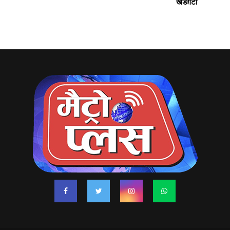
खडग़टा