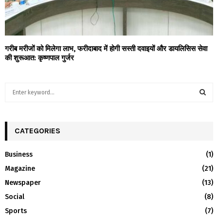
गरीब मरीजों को मिलेगा लाभ, फरीदाबाद में होगी सस्ती दवाइयों और डायलिसिस सेवा
की शुरूआत: कृष्णपाल गुर्जर
S
e
a
S
r
c
CATEGORIES
E
h
f
A
Business
(1)
o
Magazine
(21)
r
R
:
Newspaper
(13)
C
Social
(8)
H
Sports
(7)