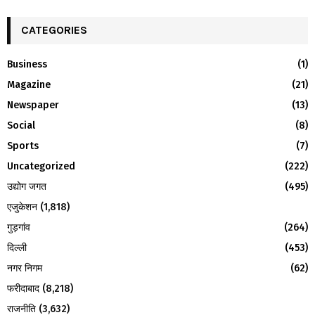
S
r
c
CATEGORIES
E
h
f
A
Business
(1)
o
Magazine
(21)
r
R
:
Newspaper
(13)
C
Social
(8)
H
Sports
(7)
Uncategorized
(222)
उद्योग जगत
(495)
एजुकेशन
(1,818)
गुड़गांव
(264)
दिल्ली
(453)
नगर निगम
(62)
फरीदाबाद
(8,218)
राजनीति
(3,632)