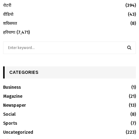
रोटरी
(394)
वीडियो
(43)
शख्सियत
(8)
हरियाणा
(7,471)
S
e
a
S
r
c
CATEGORIES
E
h
f
A
Business
(1)
o
Magazine
(21)
r
R
:
Newspaper
(13)
C
Social
(8)
H
Sports
(7)
Uncategorized
(223)