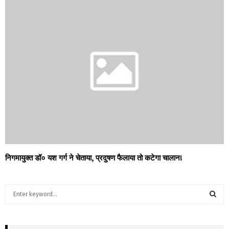
निगमायुक्त डॉ० यश गर्ग ने चेताया, प्रदुषण फैलाया तो कटेगा चालान!
S
e
a
S
r