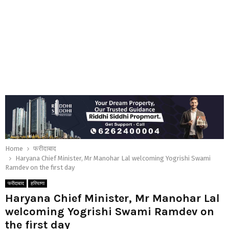
Home
फरीदाबाद
Haryana Chief Minister, Mr Manohar Lal welcoming Yogrishi Swami
Ramdev on the first day
फरीदाबाद
हरियाणा
Haryana Chief Minister, Mr Manohar Lal
welcoming Yogrishi Swami Ramdev on
the first day