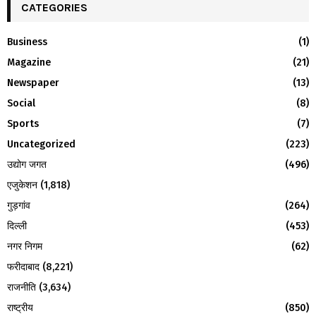
c
CATEGORIES
E
h
f
A
Business
(1)
o
Magazine
(21)
r
R
:
Newspaper
(13)
C
Social
(8)
H
Sports
(7)
Uncategorized
(223)
उद्योग जगत
(496)
एजुकेशन
(1,818)
गुड़गांव
(264)
दिल्ली
(453)
नगर निगम
(62)
फरीदाबाद
(8,221)
राजनीति
(3,634)
राष्ट्रीय
(850)