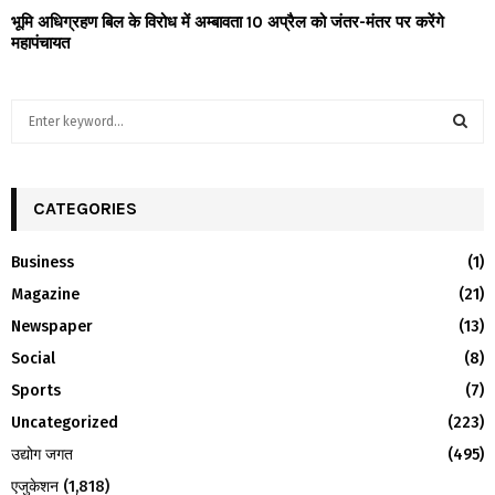
भूमि अधिग्रहण बिल के विरोध में अम्बावता 10 अप्रैल को जंतर-मंतर पर करेंगे
महापंचायत
S
e
a
S
r
c
CATEGORIES
E
h
f
A
Business
(1)
o
Magazine
(21)
r
R
:
Newspaper
(13)
C
Social
(8)
H
Sports
(7)
Uncategorized
(223)
उद्योग जगत
(495)
एजुकेशन
(1,818)