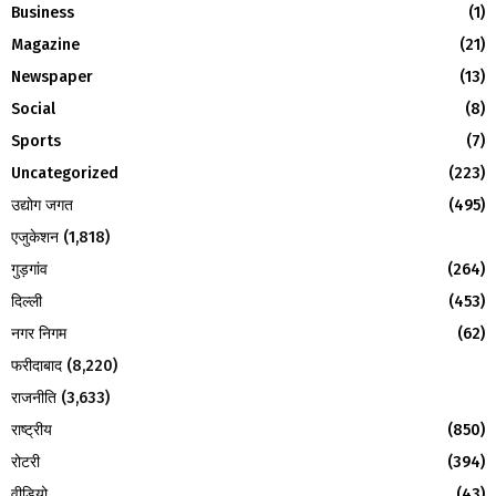
f
A
Business
(1)
o
Magazine
(21)
r
R
:
Newspaper
(13)
C
Social
(8)
H
Sports
(7)
Uncategorized
(223)
उद्योग जगत
(495)
एजुकेशन
(1,818)
गुड़गांव
(264)
दिल्ली
(453)
नगर निगम
(62)
फरीदाबाद
(8,220)
राजनीति
(3,633)
राष्ट्रीय
(850)
रोटरी
(394)
वीडियो
(43)