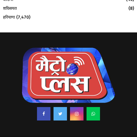
शख्सियत
(8)
हरियाणा
(7,470)