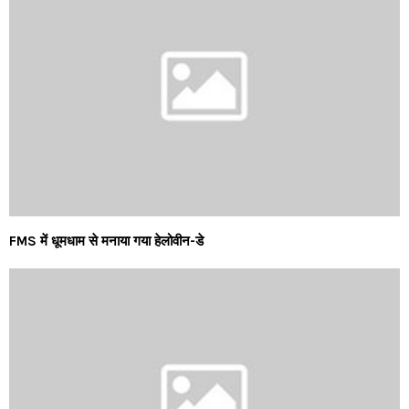
FMS में धूमधाम से मनाया गया हेलोवीन-डे