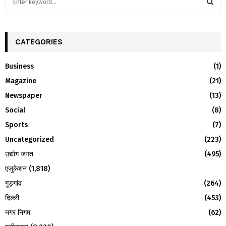
e
a
S
r
c
CATEGORIES
E
h
f
A
Business
(1)
o
Magazine
(21)
r
R
:
Newspaper
(13)
C
Social
(8)
H
Sports
(7)
Uncategorized
(223)
उद्योग जगत
(495)
एजुकेशन
(1,818)
गुड़गांव
(264)
दिल्ली
(453)
नगर निगम
(62)