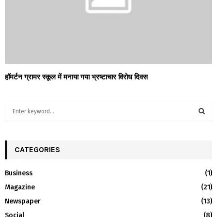
हॉमर्टन ग्रामर स्कूल में मनाया गया भ्रष्टाचार विरोध दिवस
S
e
a
S
r
c
CATEGORIES
E
h
f
A
Business
(1)
o
Magazine
(21)
r
R
:
Newspaper
(13)
C
Social
(8)