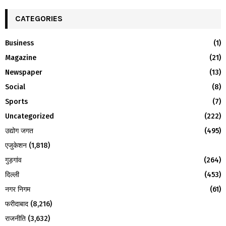
r
c
CATEGORIES
E
h
f
A
Business
(1)
o
Magazine
(21)
r
R
:
Newspaper
(13)
C
Social
(8)
H
Sports
(7)
Uncategorized
(222)
उद्योग जगत
(495)
एजुकेशन
(1,818)
गुड़गांव
(264)
दिल्ली
(453)
नगर निगम
(61)
फरीदाबाद
(8,216)
राजनीति
(3,632)