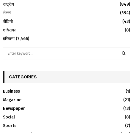
राष्ट्रीय
(849)
रोटरी
(394)
वीडियो
(43)
शख्सियत
(8)
हरियाणा
(7,466)
S
e
a
S
r
c
CATEGORIES
E
h
f
A
Business
(1)
o
Magazine
(21)
r
R
:
Newspaper
(13)
C
Social
(8)
H
Sports
(7)