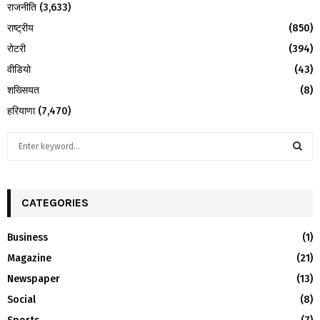
राजनीति
(3,633)
राष्ट्रीय
(850)
रोटरी
(394)
वीडियो
(43)
शख्सियत
(8)
हरियाणा
(7,470)
S
e
a
S
r
c
CATEGORIES
E
h
f
A
Business
(1)
o
Magazine
(21)
r
R
:
Newspaper
(13)
C
Social
(8)
H