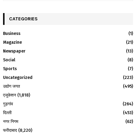
a
S
r
c
CATEGORIES
E
h
f
A
Business
(1)
o
Magazine
(21)
r
R
:
Newspaper
(13)
C
Social
(8)
H
Sports
(7)
Uncategorized
(223)
उद्योग जगत
(495)
एजुकेशन
(1,818)
गुड़गांव
(264)
दिल्ली
(453)
नगर निगम
(62)
फरीदाबाद
(8,220)