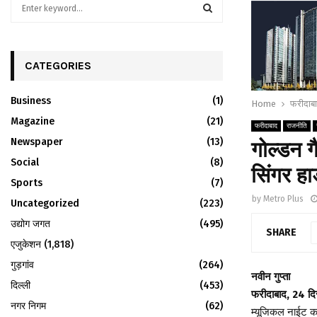
S
e
a
S
r
c
CATEGORIES
E
h
f
A
Business
(1)
Home
फरीदाब
o
r
Magazine
R
(21)
फरीदाबाद
राजनीति
:
Newspaper
(13)
गोल्डन गै
C
Social
(8)
सिंगर हार्
H
Sports
(7)
by
Metro Plus
Uncategorized
(223)
उद्योग जगत
(495)
SHARE
एजुकेशन
(1,818)
गुड़गांव
(264)
नवीन गुप्ता
दिल्ली
(453)
फरीदाबाद, 24 दि
नगर निगम
(62)
म्यूजिकल नाईट का