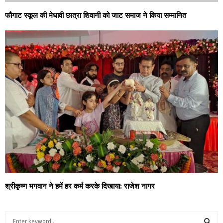
फौगाट स्कूल की मेधावी छात्रा शिवानी को जाट समाज ने किया सम्मानित
श्रीकृष्ण भगवान ने हमें हर कर्म करके दिखाया: राजेश नागर
S