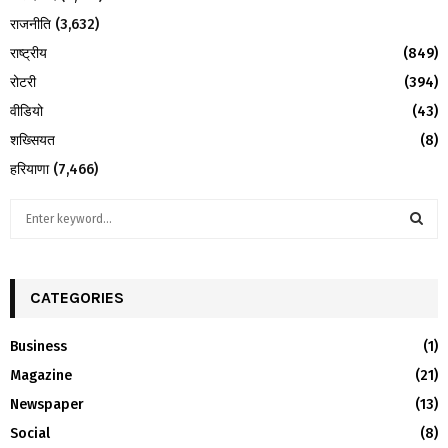
राजनीति
(3,632)
राष्ट्रीय
(849)
रोटरी
(394)
वीडियो
(43)
शख्सियत
(8)
हरियाणा
(7,466)
S
e
a
S
r
c
CATEGORIES
E
h
f
A
Business
(1)
o
Magazine
(21)
r
R
:
Newspaper
(13)
C
Social
(8)