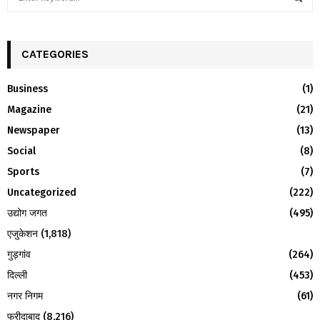
e
a
S
r
c
CATEGORIES
E
h
f
A
Business
(1)
o
Magazine
(21)
r
R
:
Newspaper
(13)
C
Social
(8)
H
Sports
(7)
Uncategorized
(222)
उद्योग जगत
(495)
एजुकेशन
(1,818)
गुड़गांव
(264)
दिल्ली
(453)
नगर निगम
(61)
फरीदाबाद
(8,216)