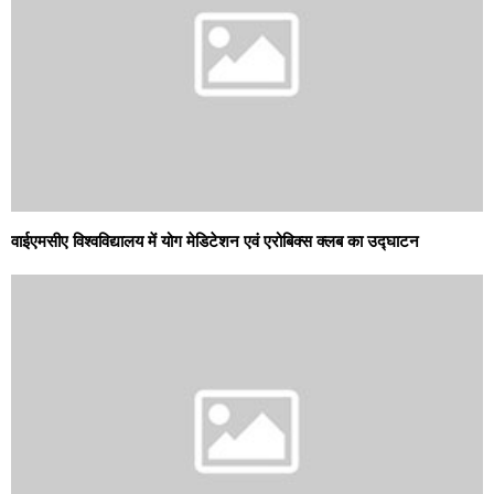
वाईएमसीए विश्वविद्यालय में योग मेडिटेशन एवं एरोबिक्स क्लब का उद्घाटन