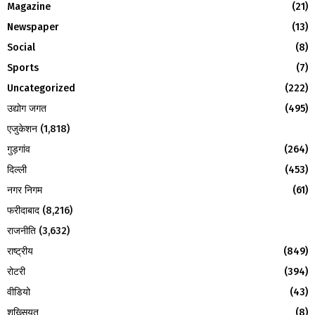
Magazine
(21)
r
R
:
Newspaper
(13)
C
Social
(8)
H
Sports
(7)
Uncategorized
(222)
उद्योग जगत
(495)
एजुकेशन
(1,818)
गुड़गांव
(264)
दिल्ली
(453)
नगर निगम
(61)
फरीदाबाद
(8,216)
राजनीति
(3,632)
राष्ट्रीय
(849)
रोटरी
(394)
वीडियो
(43)
शख्सियत
(8)