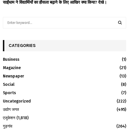
साईंधाम ने विद्यार्थियों का हौसला बढ़ाने के लिए आखिर क्या किया? देखे।
S
e
a
S
r
c
CATEGORIES
E
h
f
A
Business
(1)
o
Magazine
(21)
r
R
:
Newspaper
(13)
C
Social
(8)
H
Sports
(7)
Uncategorized
(222)
उद्योग जगत
(495)
एजुकेशन
(1,818)
गुड़गांव
(264)