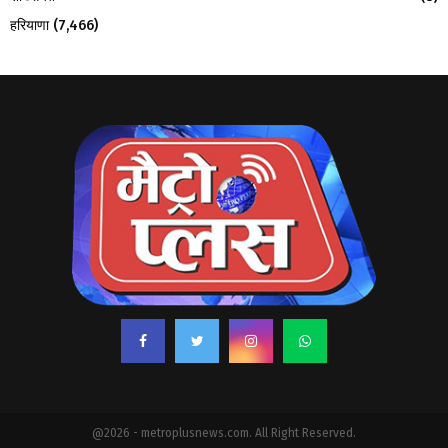
हरियाणा
(7,466)
@2026 - metroplusnews.com. All Right Reserved.