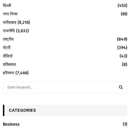
दिल्ली
(453)
नगर निगम
(61)
फरीदाबाद
(8,216)
राजनीति
(3,632)
राष्ट्रीय
(849)
रोटरी
(394)
वीडियो
(43)
शख्सियत
(8)
हरियाणा
(7,466)
S
e
a
S
r
c
CATEGORIES
E
h
f
A
Business
(1)
o