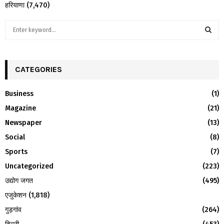
हरियाणा
(7,470)
S
e
a
S
r
c
CATEGORIES
E
h
f
A
Business
(1)
o
Magazine
(21)
r
R
:
Newspaper
(13)
C
Social
(8)
H
Sports
(7)
Uncategorized
(223)
उद्योग जगत
(495)
एजुकेशन
(1,818)
गुड़गांव
(264)