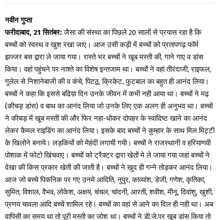
नवीन गुप्ता
फरीदाबाद, 21 सितंबर:
जैसा की संस्था का पिछले 20 सालों से प्रयास रहा है कि
बच्चों को स्वस्थ व खुश रखा जाए। आज उसी कड़ी में बच्चों को प्रतापगढ़ फॉर्म
झज्जर बस द्वारा ले जाया गया। रास्ते भर बच्चों ने खूब मस्ती की, गाने गाए व डांस
किया। वहां पहुंचने पर नाश्ते का विशेष इन्तजाम था। बच्चों ने वहां तीरंदाजी, राइफल,
गुलेल से निशानेबाजी की व कंचे, पिटठू, क्रिकेट, फुटबाल का बहुत ही आनंद लिया।
बच्चों ने कहा कि इससे बढिय़ा दिन उनके जीवन में कभी नही आया था। बच्चों ने मढ़
(कीचड़ डांस) व बाथ का आनंद लिया जो उनके लिए एक अलग ही अनुभव था। बच्चों
ने कीचड़ में खूब मस्ती की और फिर नहा-धोकर दोपहर के स्वादिष्ट खाने का आनंद
लेकर कैमल राइडिंग का आनंद लिया। इसके बाद बच्चों ने कुम्हार के साथ मिल मिट्टी
के खिलोने बनाये। लड़कियों को मेहंदी लगायी गयी। बच्चों ने राजस्थानी व हरियाणवी
पोशाक में फोटो खिंचवाए। बच्चों को ट्रैक्टर द्वारा खेतों मे ले जाया गया जहां बच्चों ने
देखा की किस प्रकार खेती की जाती है। बच्चों ने खुद ही गन्ने तोड़कर आनंद लिया।
आज जो बच्चे पिकनिक पर गए उनमे आदिति, नुपुर, काव्यांश, डेजी, गणेश, कृतिका,
सुमित, विशाल, वैभव, लोकेश, अक्षय, चंचल, चांदनी, आरती, शवीश, मीनू, दिवांशु, खुशी,
प्रणय चावला आदि बच्चें शामिल रहे। बच्चों का वहां से आने का दिल ही नही था। अब
वापिसी का समय था तो पूरी मस्ती का जोश था। बच्चों ने डी.जे.पर खूब डांस किया तो