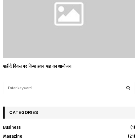
शहीदे दिवस पर किया हवन यज्ञ का आयोजन
S
e
a
S
r
c
CATEGORIES
E
h
f
A
Business
(1)
o
Magazine
(21)
r
R