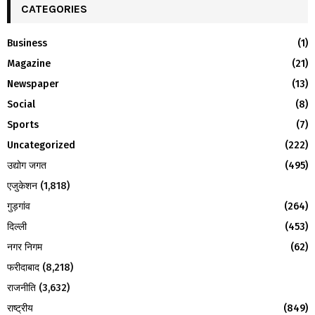
c
CATEGORIES
E
h
f
A
Business
(1)
o
Magazine
(21)
r
R
:
Newspaper
(13)
C
Social
(8)
H
Sports
(7)
Uncategorized
(222)
उद्योग जगत
(495)
एजुकेशन
(1,818)
गुड़गांव
(264)
दिल्ली
(453)
नगर निगम
(62)
फरीदाबाद
(8,218)
राजनीति
(3,632)
राष्ट्रीय
(849)