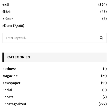
रोटरी
(394)
वीडियो
(43)
शख्सियत
(8)
हरियाणा
(7,468)
S
e
a
S
r
c
CATEGORIES
E
h
f
A
Business
(1)
o
Magazine
(21)
r
R
:
Newspaper
(13)
C
Social
(8)
H
Sports
(7)
Uncategorized
(222)