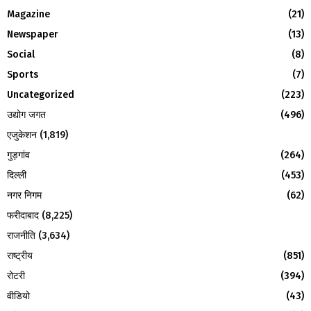
o
Magazine
(21)
r
R
:
Newspaper
(13)
C
Social
(8)
H
Sports
(7)
Uncategorized
(223)
उद्योग जगत
(496)
एजुकेशन
(1,819)
गुड़गांव
(264)
दिल्ली
(453)
नगर निगम
(62)
फरीदाबाद
(8,225)
राजनीति
(3,634)
राष्ट्रीय
(851)
रोटरी
(394)
वीडियो
(43)