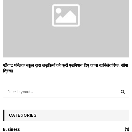
फौगाट पब्लिक स्कूल द्वारा लड़कियों को फ्री एडमिशन दिए जाना काबिलेतारिफ: सीमा
त्रिखा
S
e
a
S
r
c
CATEGORIES
E
h
f
A
Business
(1)