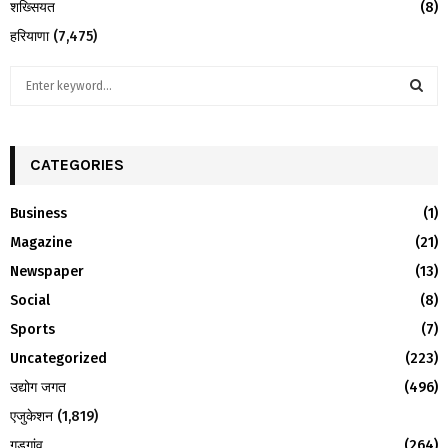
शख्सियत
(8)
हरियाणा
(7,475)
S
e
a
S
r
c
CATEGORIES
E
h
f
A
Business
(1)
o
Magazine
(21)
r
R
:
Newspaper
(13)
C
Social
(8)
H
Sports
(7)
Uncategorized
(223)
उद्योग जगत
(496)
एजुकेशन
(1,819)
गुड़गांव
(264)