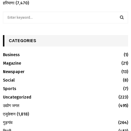
हरियाणा
(7,470)
S
e
a
S
r
c
CATEGORIES
E
h
f
A
Business
(1)
o
Magazine
(21)
r
R
:
Newspaper
(13)
C
Social
(8)
H
Sports
(7)
Uncategorized
(223)
उद्योग जगत
(495)
एजुकेशन
(1,818)
गुड़गांव
(264)