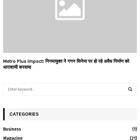
Metro Plus Impact: निगमायुक्त ने गगन सिनेमा पर हो रहे अवैध निर्माण को
धाराशायी करवाया
S
e
a
S
r
c
CATEGORIES
E
h
f
A
Business
(1)
o
Magazine
(21)
r
R