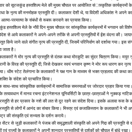
वार को सूरजकुंड हस्तशिल्प मेले की मुख्य चौपाल पर आयोजित संास्कृतिक कार्यक्रमों
-राधा के नृत्य की मनमोहक प्रस्तुति दी। कलाकार देशी थे, या विदेशी अधिकांश ने अपने कार
्मा-परमात्मा के संबंधों से रूबरू करवाने का प्रयास किया।
जकुंड हस्तशिल्प मेले के नौवें दिन मुख्य चौपाल पर सांस्कृतिक कार्यक्रमों में भगवान को वि
देश से आये कलाकारों ने अपने-अपने तरीके से अपनी प्रस्तुतियों में ईश वंदना की। जापा
्तुत किये जाने वाले संगीत नृत्य की प्रस्तुति दी, जिसमें परिनिर्वाण को दर्शाया गया। इस सं
हा जाता है।
ाकारों ने मोर नृत्य की प्रस्तुति से दंतक कथा मोरकुटि का सुंदर चित्रण किया। मयुर नृत
रानी के विरह की प्रस्तुति दी, जिसे देखकर स्वयं भगवान कृष्ण ने मोर रूप धारण कर नृत्य
या। थीम स्टेट तेलंगाना के कलाकारों ने यक्ष गान के माध्यम से भक्त प्रहलाद की कथा का
ं शक्ति के संदेश को प्रचारित किया।
े साथ-साथ सांस्कृतिक कार्यक्रमों में सामाजिक समस्याओं पर जोरदार प्रहार किया गया
के तत्वावधान में मानव रचना इंटरनेशनल यूनिवर्सिटी के छात्र-छात्राओं ने नुक्कड़ नाटिक
 प्रस्तुति से हर प्रकार के नशे की लत से दूर रहने का संदेश दिया। इसके अलावा रूस के क
्रस्तुति से लोगों में आनंद का संचार किया। मिस्त्र एवं कजाकिस्तान के कलाकारों ने भी अपन
ष्ट्र की संस्कृति एवं सभ्यता के दर्शन कराये।
सेंटर से जुड़ी कलाकारों ने पंजाब की समृद्धशाली संस्कृति को अपने गिद्दा की प्रस्तुति से
ं एवं राज्यों के कलाकारों ने अपनी शानदार प्रस्तुतियों से दर्शकों को चौपाल में बांधे रखा।