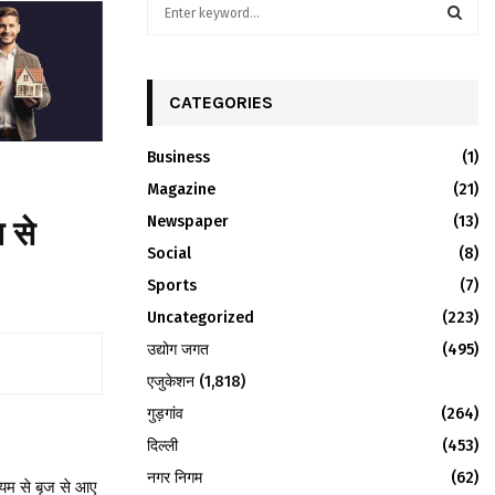
S
e
a
S
r
c
CATEGORIES
E
h
f
A
Business
(1)
o
r
Magazine
R
(21)
:
Newspaper
(13)
त से
C
Social
(8)
H
Sports
(7)
Uncategorized
(223)
उद्योग जगत
(495)
एजुकेशन
(1,818)
गुड़गांव
(264)
दिल्ली
(453)
नगर निगम
(62)
्यम से बृज से आए