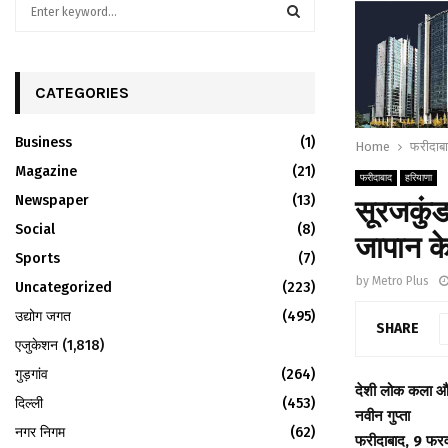
S
e
a
S
r
c
CATEGORIES
E
h
f
A
Business
(1)
Home
फरीदाब
o
r
Magazine
R
(21)
फरीदाबाद
हरियाणा
:
Newspaper
(13)
सूरजकुंड
C
Social
(8)
जापान के
H
Sports
(7)
by
Metro Plus
Uncategorized
(223)
उद्योग जगत
(495)
SHARE
एजुकेशन
(1,818)
गुड़गांव
(264)
देशी लोक कला और
दिल्ली
(453)
नवीन गुप्ता
नगर निगम
(62)
फरीदाबाद, 9 फरव