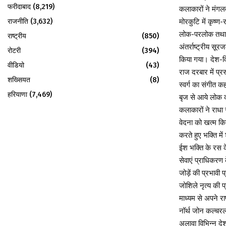
फरीदाबाद
(8,219)
कलाकारों ने मंगल
राजनीति
(3,632)
मोरकुटि में कृष्ण
लोक-परलोक तथा आत
राष्ट्रीय
(850)
अंतर्राष्ट्रीय सूर
रोटरी
(394)
किया गया। देश-वि
वीडियो
(43)
राज दरबार में प्रस
शख्सियत
(8)
स्वर्ग का संगीत क
हरियाणा
(7,469)
बृज से आये लोक कल
कलाकारों ने राधा 
वेदना को खत्म कि
करते हुए भक्ति मे
ईश भक्ति के रस क
सेवाएं प्राधिकरण 
जोड़ें की प्रभावी
जोशिले नृत्य की प
माध्यम से अपने रा
नॉर्थ जोन कल्चरल 
अलावा विभिन्न देशो