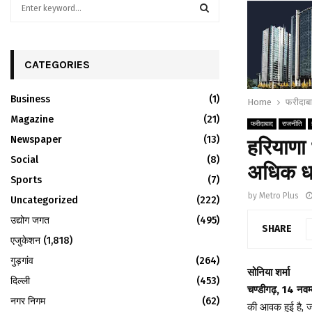
S
e
a
S
r
c
CATEGORIES
E
h
f
A
Business
(1)
Home
फरीदाब
o
r
Magazine
R
(21)
फरीदाबाद
राजनीति
:
Newspaper
(13)
हरियाणा 
C
Social
(8)
अधिक ध
H
Sports
(7)
by
Metro Plus
Uncategorized
(222)
उद्योग जगत
(495)
SHARE
एजुकेशन
(1,818)
गुड़गांव
(264)
सोनिया शर्मा
दिल्ली
(453)
चण्डीगढ़, 14 नवम्
नगर निगम
(62)
की आवक हुई है, 