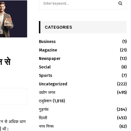
S
e
a
S
r
c
CATEGORIES
E
h
f
A
Business
(1)
o
r
Magazine
R
(21)
:
Newspaper
(13)
न से
C
Social
(8)
H
Sports
(7)
Uncategorized
(222)
उद्योग जगत
(495)
एजुकेशन
(1,818)
गुड़गांव
(264)
दिल्ली
(453)
 टन से अधिक धान
नगर निगम
(62)
ुई थी।