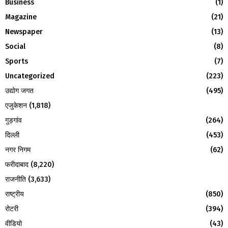
Business
(1)
o
Magazine
(21)
r
R
:
Newspaper
(13)
C
Social
(8)
H
Sports
(7)
Uncategorized
(223)
उद्योग जगत
(495)
एजुकेशन
(1,818)
गुड़गांव
(264)
दिल्ली
(453)
नगर निगम
(62)
फरीदाबाद
(8,220)
राजनीति
(3,633)
राष्ट्रीय
(850)
रोटरी
(394)
वीडियो
(43)