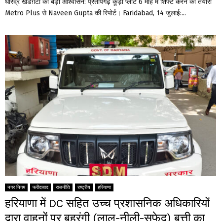
धीरेंद्र खडग़टा का बड़ा आश्वासन: प्रतापगढ़ कूड़ा प्लांट 6 माह में शिफ्ट करने की तैयारी
Metro Plus से Naveen Gupta की रिपोर्ट। Faridabad, 14 जुलाई:...
नगर निगम
फरीदाबाद
राजनीति
राष्ट्रीय
हरियाणा
हरियाणा में DC सहित उच्च प्रशासनिक अधिकारियों
द्वारा वाहनों पर बहुरंगी (लाल-नीली-सफेद) बत्ती का