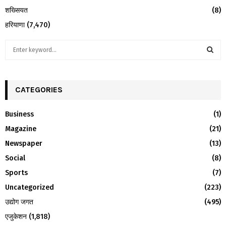
शख्सियत
(8)
हरियाणा
(7,470)
S
e
a
S
r
c
CATEGORIES
E
h
f
A
Business
(1)
o
Magazine
(21)
r
R
:
Newspaper
(13)
C
Social
(8)
H
Sports
(7)
Uncategorized
(223)
उद्योग जगत
(495)
एजुकेशन
(1,818)