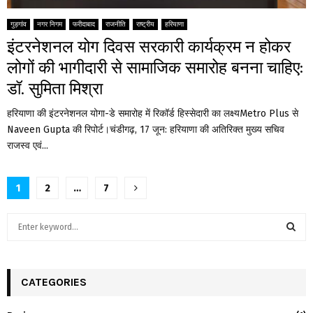
गुड़गांव
नगर निगम
फरीदाबाद
राजनीति
राष्ट्रीय
हरियाणा
इंटरनेशनल योग दिवस सरकारी कार्यक्रम न होकर
लोगों की भागीदारी से सामाजिक समारोह बनना चाहिए:
डॉ. सुमिता मिश्रा
हरियाणा की इंटरनेशनल योगा-डे समारोह में रिकॉर्ड हिस्सेदारी का लक्ष्यMetro Plus से
Naveen Gupta की रिपोर्ट।चंडीगढ़, 17 जून: हरियाणा की अतिरिक्त मुख्य सचिव
राजस्व एवं...
Posts
1
2
…
7
pagination
S
e
a
S
r
c
CATEGORIES
E
h
f
A